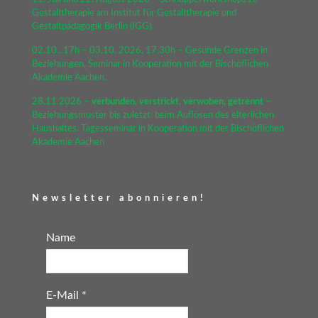
Gestalttherapie am Institut für Gestalttherapie und
Gestaltpädagogik Berlin (IGG).
02.10., 17h – 03.10. 2026, 17.30h – Gesunde Grenzen in
Beziehungen, Seminar in Kooperation mit der Bischöflichen
Akademie Aachen.
28.11.2026 –
verbunden, verstrickt, verwoben, getrennt –
Beziehungsmuster bis zuletzt: beim Auflösen des elterlichen
Haushaltes. Tagesseminar in Kooperation mit der Bischöflichen
Akademie Aachen
Newsletter abonnieren!
Name
E-Mail
*