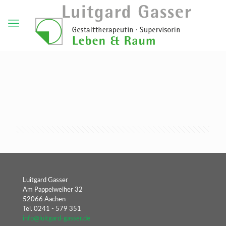
Luitgard Gasser
Am Pappelweiher 32
52066 Aachen
Tel. 0241 - 579 351
info@luitgard-gasser.de