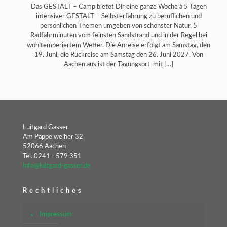
Das GESTALT – Camp bietet Dir eine ganze Woche à 5 Tagen
intensiver GESTALT – Selbsterfahrung zu beruflichen und
persönlichen Themen umgeben von schönster Natur, 5
Radfahrminuten vom feinsten Sandstrand und in der Regel bei
wohltemperiertem Wetter. Die Anreise erfolgt am Samstag, den
19. Juni, die Rückreise am Samstag den 26. Juni 2027. Von
Aachen aus ist der Tagungsort mit
[…]
Luitgard Gasser
Am Pappelweiher 32
52066 Aachen
Tel. 0241 - 579 351
info@luitgard-gasser.de
Rechtliches
Impressum